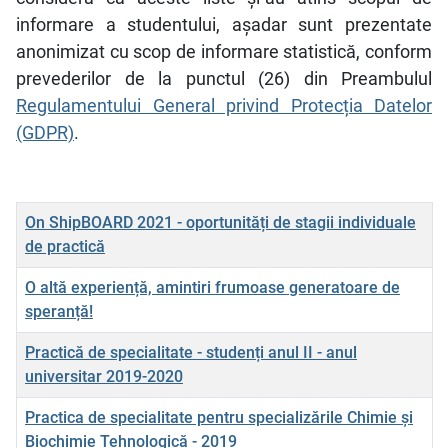
informare a studentului, aşadar sunt prezentate
anonimizat cu scop de informare statistică, conform
prevederilor de la punctul (26) din Preambulul
Regulamentului General privind Protecția Datelor
(GDPR)
.
Titlu
On ShipBOARD 2021 - oportunități de stagii individuale
de practică
O altă experiență, amintiri frumoase generatoare de
speranță!
Practică de specialitate - studenți anul II - anul
universitar 2019-2020
Practica de specialitate pentru specializările Chimie și
Biochimie Tehnologică - 2019