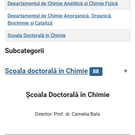
Titlu
Departamentul de Chimie Analitică şi Chimie Fizică
Departamentul de Chimie Anorganică, Organică,
Biochimie şi Cataliză
Şcoala Doctorală în Chimie
Articole
Subcategorii
Şcoala doctorală în Chimie
88
Şcoala Doctorală în Chimie
Director: Prof. dr. Camelia Bala