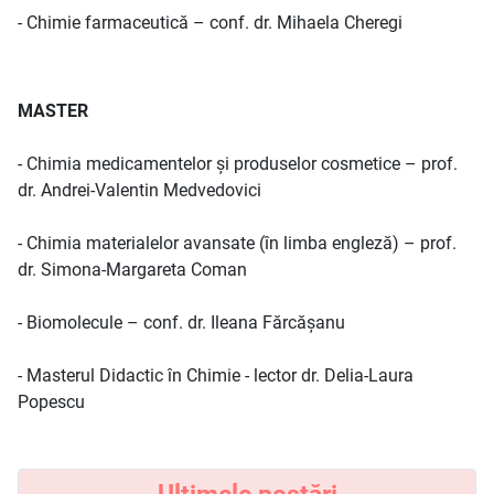
- Chimie farmaceutică – conf. dr. Mihaela Cheregi
M
A
S
TER
-
Chimia medicamentelor și produselor cosmetice
– prof.
dr. Andrei-Valentin Medvedovici
-
Chimia materialelor avansate (în limba engleză)
– prof.
dr. Simona-Margareta Coman
-
Biomolecule
– conf. dr. Ileana Fărcășanu
- Masterul Didactic în Chimie - lector dr. Delia-Laura
Popescu