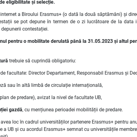
 eligibilitate și selecție.
nternet a Biroului Erasmus+ (o dată la două săptămâni) și direct
stații se pot depune în termen de o zi lucrătoare de la data in
 depunerii contestației.
l pentru o mobilitate derulată până la 31.05.2023 și altul pen
tură
trebuie să cuprindă obligatoriu:
l de facultate: Director Departament, Responsabil Erasmus și De
eză sau în altă limbă de circulație internațională,
(plan de predare), avizat la nivel de facultate UB,
uției gazdă
, cu mențiunea perioadei mobilității de predare.
 avea loc în cadrul universităților partenere Erasmus+ pentru a
e a UB și cu acordul Erasmus+ semnat cu universitățile membre a
nit).