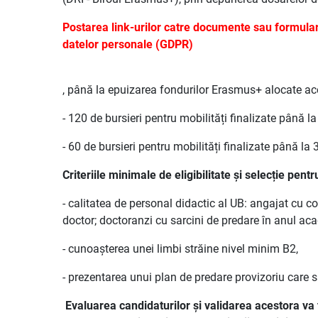
Postarea link-urilor catre documente sau formular
datelor personale (GDPR)
, până la epuizarea fondurilor Erasmus+ alocate aces
- 120 de bursieri pentru mobilități finalizate până 
- 60 de bursieri pentru mobilități finalizate până l
Criteriile minimale de eligibilitate și selecție pen
- calitatea de personal didactic al UB: angajat cu c
doctor; doctoranzi cu sarcini de predare în anul a
- cunoașterea unei limbi străine nivel minim B2,
- prezentarea unui plan de predare provizoriu care s
Evaluarea candidaturilor și validarea acestora va f