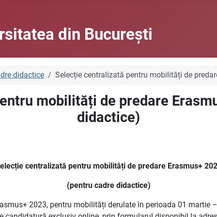
rsitatea din Bucureşti
adre didactice
Selecție centralizată pentru mobilități de pred
pentru mobilități de predare Eras
didactice)
elecție centralizată pentru mobilități de predare Erasmus+ 20
(pentru cadre didactice)
Erasmus+ 2023, pentru mobilități derulate în perioada 01 martie 
e candidatură exclusiv online, prin formularul disponibil la adre