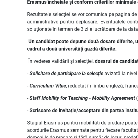
Erasmus încheiate și conform criteriilor minimale de
Rezultatele selecției se vor comunica pe pagina de i
administrative pentru deplasare. Eventualele conte
soluționate în termen de 3 zile lucrătoare de la data
Un candidat poate depune două dosare diferite, unu
cadrul a două universități gazdă diferite.
În vederea validării și selecției,
dosarul de candida
-
Solicitare de participare la selecție
avizată la nive
-
Curriculum Vitae
, redactat în limba engleză, franc
-
Staff Mobility for Teaching - Mobility Agreement
-
Scrisoare de invitație/acceptare din partea instit
Stagiul Erasmus pentru mobilități de predare poate
acordurile Erasmus semnate pentru fiecare facultat
domeniile de predare și fără număr de locuri predefi