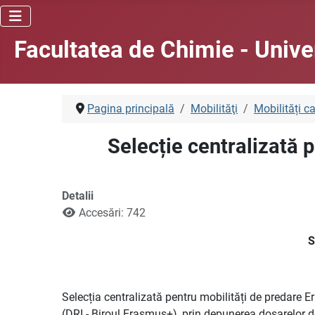
Facultatea de Chimie - Unive
Pagina principală
Mobilităţi
Mobilități c
Selecție centralizată 
Detalii
Accesări: 742
S
Selecția centralizată pentru mobilități de predare 
(DRI - Biroul Erasmus+), prin depunerea dosarelor d