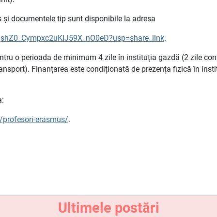
 și documentele tip sunt disponibile la adresa
NwgshZ0_Cympxc2uKIJ59X_nO0eD?usp=share_link
.
ntru o perioada de minimum 4 zile în instituția gazdă (2 zile cons
ransport). Finanțarea este condiționată de prezența fizică în ins
a:
s/profesori-erasmus/
.
Ultimele postări