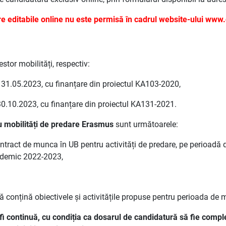
e editabile online nu este permisă în cadrul website-ului www.
tor mobilități, respectiv:
la 31.05.2023, cu finanțare din proiectul KA103-2020,
a 30.10.2023, cu finanțare din proiectul KA131-2021.
tru mobilități de predare Erasmus
sunt următoarele:
ontract de munca în UB pentru activități de predare, pe perioadă 
cademic 2022-2023,
ă conțină obiectivele și activitățile propuse pentru perioada de m
i continuă, cu condiția ca dosarul de candidatură să fie comple