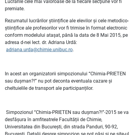
Lucrările cele mai valoroase de la fiecare secţiune vor fi
premiate.
Rezumatul lucrărilor științifice ale elevilor și cele metodico-
științifice ale profesorilor vor fi trimise în format electronic
conform modelului atașat, până la data de 8 Mai 2015, pe
adresa d-nei lect. dr. Adriana Urdă:
adriana.urda@chimie.unibuc.ro
.
In acest an organizatorii simpozionului “Chimia-PRIETEN
sau dușman?!” nu pot deconta eventuala cazare și
cheltuielile de transport ale participanților.
Simpozionul “Chimia-PRIETEN sau dușman?!”-2015 se va
desfășura în amfiteatrele Facultății de Chimie,
Universitatea din București, din strada Panduri, 90-92,
Bucuresti. Detalii despre simpozion se pot găsi și pe site-ul