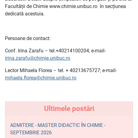
Facultății de Chimie www.chimie.unibuc.ro în secțiunea
dedicată acestuia.
Persoane de contact:
Conf. Irina Zarafu – tel.+40214100204; e-mail-
irina.zarafu@chimie.unibuc.ro
Lector Mihaela Florea – tel. + 40213675727; e-mail-
mihaela.florea@chimie.unibuc.ro
Ultimele postări
ADMITERE - MASTER DIDACTIC ÎN CHIMIE -
SEPTEMBRIE 2026