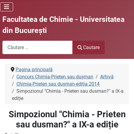
Facultatea de Chimie - Universitatea
din Bucureşti
Cautare
Cautare
Pagina principală
Concurs Chimia-Prieten sau duşman
Arhivă
Chimia-Prieten sau duşman-ediţia 2014
Simpozionul "Chimia - Prieten sau dusman?" a IX-a
ediție
Simpozionul "Chimia - Prieten
sau dusman?" a IX-a ediție