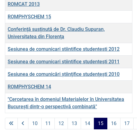
ROMCAT 2013
ROMPHYSCHEM 15
Conferinţă susţinută de Dr. Claudiu Supuran,
Universitatea din Florenţa
Sesiunea de comunicari stiintifice studentesti 2012
Sesiunea de comunicari stiintifice studentesti 2011
Sesiunea de comunicări ştiinţifice studenţeşti 2010
ROMPHYSCHEM 14
"Cercetarea în domeniul Materialelor în Universitatea
Bucureşti dintr-o perspectivă combinată"
Articole
10
11
12
13
14
15
16
17
Pagina 15 din 19