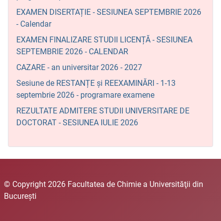
EXAMEN DISERTAȚIE - SESIUNEA SEPTEMBRIE 2026
- Calendar
EXAMEN FINALIZARE STUDII LICENȚĂ - SESIUNEA
SEPTEMBRIE 2026 - CALENDAR
CAZARE - an universitar 2026 - 2027
Sesiune de RESTANȚE și REEXAMINĂRI - 1-13
septembrie 2026 - programare examene
REZULTATE ADMITERE STUDII UNIVERSITARE DE
DOCTORAT - SESIUNEA IULIE 2026
© Copyright 2026 Facultatea de Chimie a Universităţii din
Bucureşti