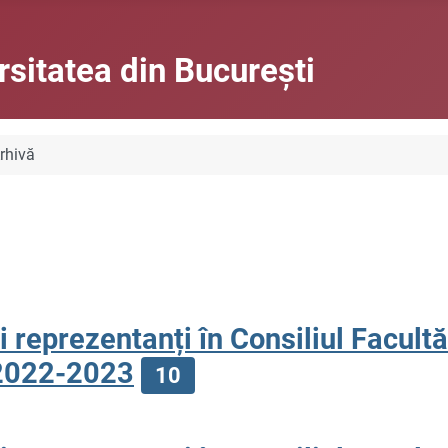
rsitatea din Bucureşti
rhivă
i reprezentanți în Consiliul Facultă
i 2022-2023
10