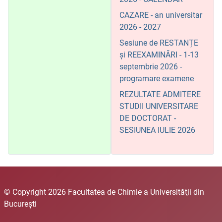
CAZARE - an universitar
2026 - 2027
Sesiune de RESTANȚE
și REEXAMINĂRI - 1-13
septembrie 2026 -
programare examene
REZULTATE ADMITERE
STUDII UNIVERSITARE
DE DOCTORAT -
SESIUNEA IULIE 2026
© Copyright 2026 Facultatea de Chimie a Universităţii din
Bucureşti