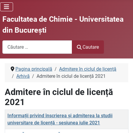
Facultatea de Chimie - Universitatea
din Bucureşti
Cautare
Cautare
Pagina principală
Admitere în ciclul de licenţă
Arhivă
Admitere în ciclul de licență 2021
Admitere în ciclul de licență
2021
Titlu
Informații privind înscrierea şi admiterea la studii
universitare de licență - sesiunea iulie 2021